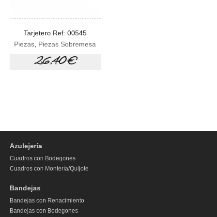
Tarjetero Ref: 00545
Piezas
,
Piezas Sobremesa
26,40 €
Azulejería
Cuadros con Bodegones
Cuadros con Montería/Quijote
Bandejas
Bandejas con Renacimiento
Bandejas con Bodegones