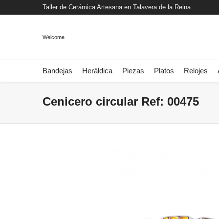
Taller de Cerámica Artesana en Talavera de la Reina
Welcome
Bandejas
Heráldica
Piezas
Platos
Relojes
Cenicero circular Ref: 00475