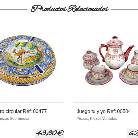
Productos Relacionados
o circular Ref: 00477
Juego tu y yo Ref: 00504
iezas Sobremesa
Piezas
,
Piezas Variadas
43,80 €
62