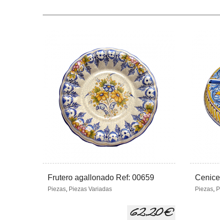
Frutero agallonado Ref: 00659
Cenicer
Piezas
,
Piezas Variadas
Piezas
,
P
62,20 €