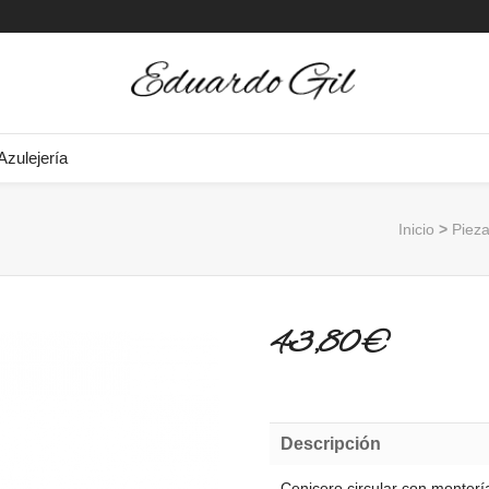
Azulejería
Inicio
>
Piez
43,80 €
Descripción
Cenicero circular con monterí