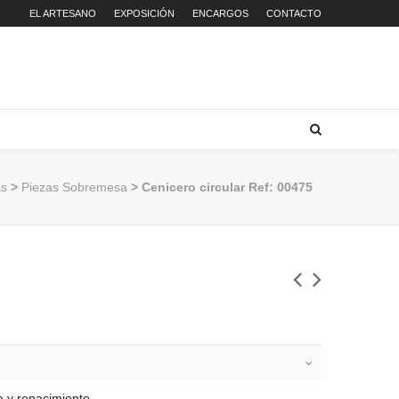
EL ARTESANO
EXPOSICIÓN
ENCARGOS
CONTACTO
as
>
Piezas Sobremesa
> Cenicero circular Ref: 00475
a y renacimiento.