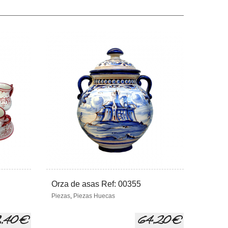
Orza de asas Ref: 00355
Tarro 
Piezas
,
Piezas Huecas
Piezas
,
,40 €
64,20 €