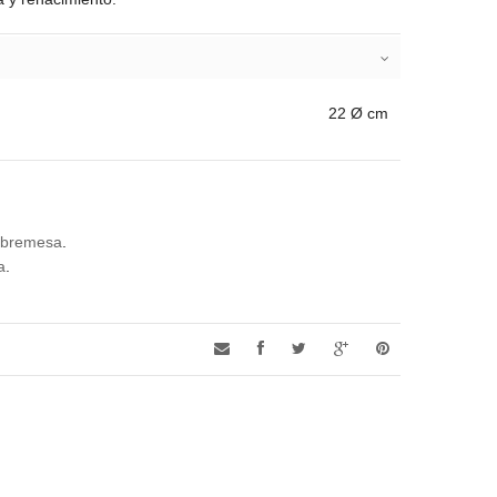
22 Ø cm
obremesa
.
a
.