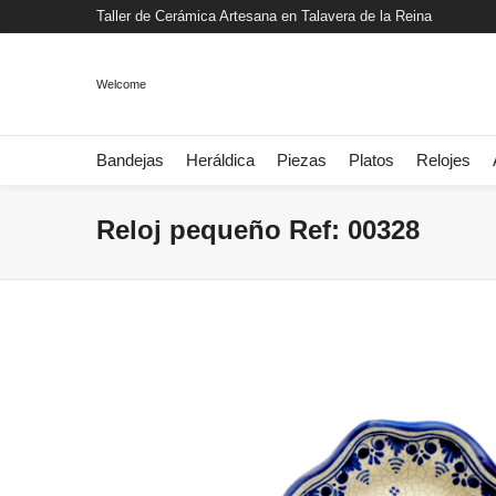
Taller de Cerámica Artesana en Talavera de la Reina
Welcome
Bandejas
Heráldica
Piezas
Platos
Relojes
Reloj pequeño Ref: 00328