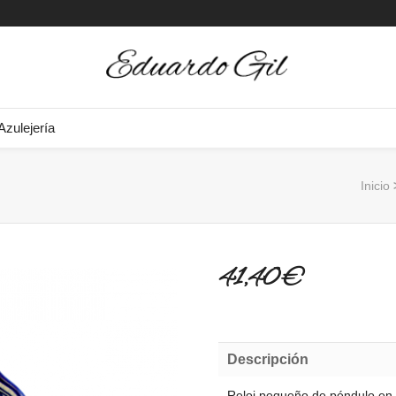
Azulejería
Inicio
41,40 €
Descripción
Reloj pequeño de péndulo en b