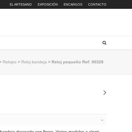
EL ARTESANO
EXPOSICIÓN
ENCARGOS
CONTACTO
>
Relojes
>
Reloj bandeja
> Reloj pequeño Ref: 00328
andeja decorado con flores. Varios modelos a elegir.