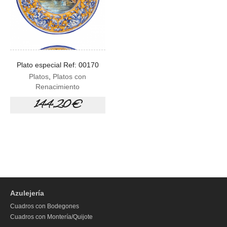
Plato especial Ref: 00170
Platos
,
Platos con
Renacimiento
144,20 €
Azulejería
Cuadros con Bodegones
Cuadros con Montería/Quijote