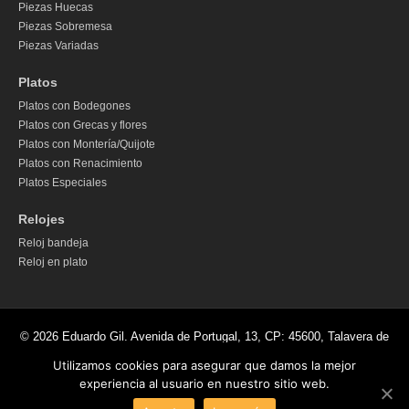
Piezas Huecas
Piezas Sobremesa
Piezas Variadas
Platos
Platos con Bodegones
Platos con Grecas y flores
Platos con Montería/Quijote
Platos con Renacimiento
Platos Especiales
Relojes
Reloj bandeja
Reloj en plato
© 2026 Eduardo Gil. Avenida de Portugal, 13, CP: 45600, Talavera de
la Reina (Toledo). España.· Teléfono 664 633 619 (solo WhatsApp) ·
Utilizamos cookies para asegurar que damos la mejor
contacto@ceramicagil.com
experiencia al usuario en nuestro sitio web.